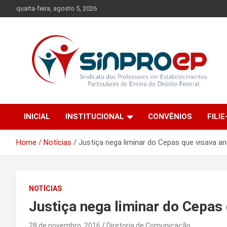
Skip
quarta-feira, agosto 5, 2026
to
content
Sindicato dos Professores em Estabelecimentos Particulares
Sinproep-DF
de Ensino do Distrito Federal
INICIAL
INSTITUCIONAL
CONVÊNIOS
FILIE
Home
Notícias
Justiça nega liminar do Cepas que visava a
NOTÍCIAS
Justiça nega liminar do Cepas
28 de novembro, 2016
Diretoria de Comunicação