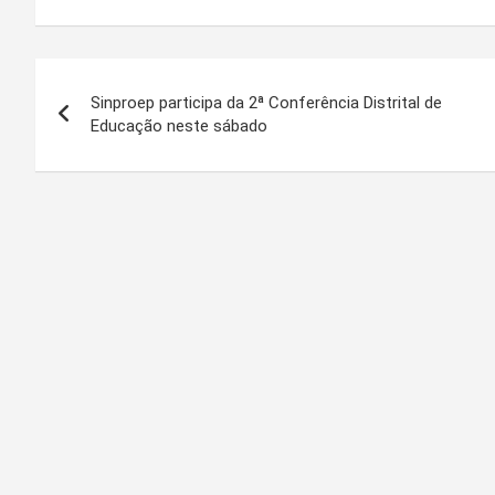
Navegação
Sinproep participa da 2ª Conferência Distrital de
de
Educação neste sábado
Post