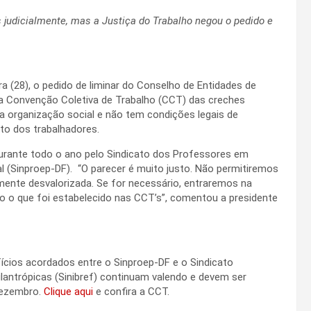
es judicialmente, mas a Justiça do Trabalho negou o pedido e
 (28), o pedido de liminar do Conselho de Entidades de
 a Convenção Coletiva de Trabalho (CCT) das creches
a organização social e não tem condições legais de
ito dos trabalhadores.
urante todo o ano pelo Sindicato dos Professores em
al (Sinproep-DF). “O parecer é muito justo. Não permitiremos
emente desvalorizada. Se for necessário, entraremos na
o o que foi estabelecido nas CCT’s”, comentou a presidente
fícios acordados entre o Sinproep-DF e o Sindicato
Filantrópicas (Sinibref) continuam valendo e devem ser
 dezembro.
Clique aqui
e confira a CCT.