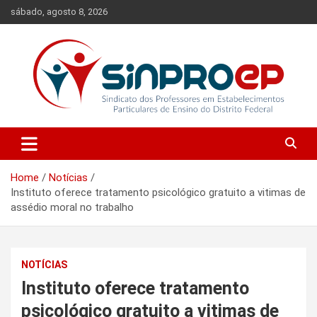
Skip
sábado, agosto 8, 2026
to
content
Sindicato dos Professores em Estabelecimentos Particulares de
Sinproep-DF
Ensino do Distrito Federal
Home
Notícias
Instituto oferece tratamento psicológico gratuito a vitimas de
assédio moral no trabalho
NOTÍCIAS
Instituto oferece tratamento
psicológico gratuito a vitimas de