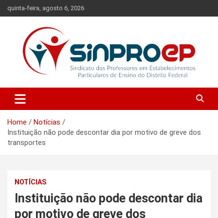
Skip
quinta-feira, agosto 6, 2026
to
content
Sindicato dos Professores em Estabelecimentos Particulares de
Sinproep-DF
Ensino do Distrito Federal
Home
Notícias
Instituição não pode descontar dia por motivo de greve dos
transportes
NOTÍCIAS
Instituição não pode descontar dia
por motivo de greve dos