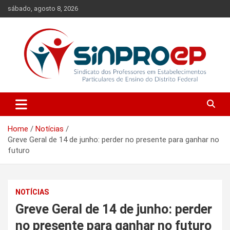
Skip
sábado, agosto 8, 2026
to
content
Sindicato dos Professores em Estabelecimentos Particulares de
Sinproep-DF
Ensino do Distrito Federal
Home
Notícias
Greve Geral de 14 de junho: perder no presente para ganhar no
futuro
NOTÍCIAS
Greve Geral de 14 de junho: perder
no presente para ganhar no futuro