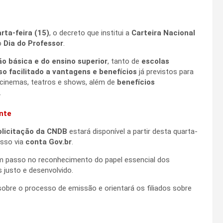
rta-feira (15)
, o decreto que institui a
Carteira Nacional
o
Dia do Professor
.
o básica e do ensino superior
, tanto de
escolas
o facilitado a vantagens e benefícios
já previstos para
cinemas, teatros e shows, além de
benefícios
.
ente
olicitação da CNDB
estará disponível a partir desta quarta-
esso via
conta Gov.br
.
um passo no reconhecimento do papel essencial dos
 justo e desenvolvido.
re o processo de emissão e orientará os filiados sobre