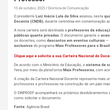
15 de outubro, 2025
Diretoria de Comunicação
O presidente
Luiz Inácio Lula da Silva
assinou, nesta
qua
Docente (CNDB)
, durante cerimônia em comemoração a
A nova carteira será destinada a
professores da educaçã
públicas quanto privadas
. O documento garante o
acess
os docentes, como
descontos em eventos culturais
— 
exclusivos
do programa
Mais Professores para o Brasil
Clique aqui e solicite a sua Carteira Nacional do Doc
De acordo com o Ministério da Educação, o
sistema de s
feira, por meio da plataforma
Mais Professores
, com ac
A criação da Carteira Nacional Docente representa mais 
professores e professoras na construção de um país mais
O SINPROEP acompanhará os próximos desdobramentos sob
como solicitar o documento.
Fonte:
Agência Brasil