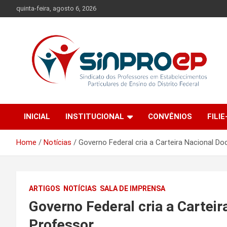
Skip
quinta-feira, agosto 6, 2026
to
content
Sindicato dos Professores em Estabelecimentos Particulares
Sinproep-DF
de Ensino do Distrito Federal
INICIAL
INSTITUCIONAL
CONVÊNIOS
FILIE
Home
Notícias
Governo Federal cria a Carteira Nacional D
ARTIGOS
NOTÍCIAS
SALA DE IMPRENSA
Governo Federal cria a Carteir
Professor