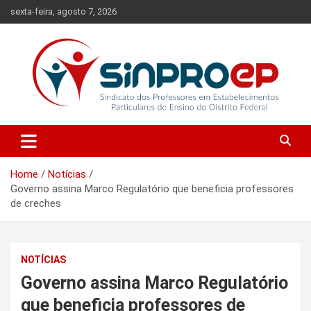
Skip
sexta-feira, agosto 7, 2026
to
content
Sindicato dos Professores em Estabelecimentos Particulares de
Sinproep-DF
Ensino do Distrito Federal
Home
Notícias
Governo assina Marco Regulatório que beneficia professores
de creches
NOTÍCIAS
Governo assina Marco Regulatório
que beneficia professores de