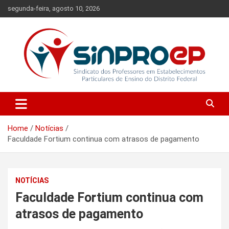
Skip
segunda-feira, agosto 10, 2026
to
content
Sindicato dos Professores em Estabelecimentos Particulares de
Sinproep-DF
Ensino do Distrito Federal
Home
Notícias
Faculdade Fortium continua com atrasos de pagamento
NOTÍCIAS
Faculdade Fortium continua com
atrasos de pagamento