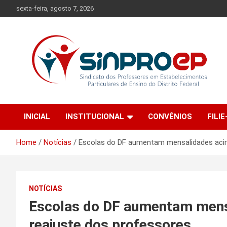
Skip
sexta-feira, agosto 7, 2026
to
content
Sindicato dos Professores em Estabelecimentos Particulares
Sinproep-DF
de Ensino do Distrito Federal
INICIAL
INSTITUCIONAL
CONVÊNIOS
FILIE
Home
Notícias
Escolas do DF aumentam mensalidades acim
NOTÍCIAS
Escolas do DF aumentam mens
reajuste dos professores