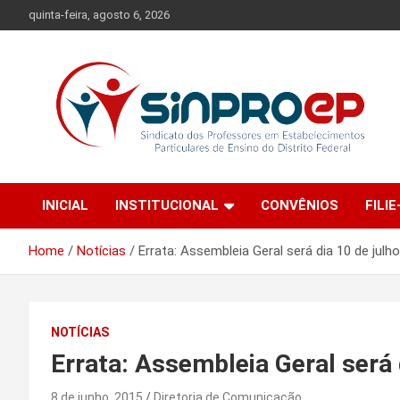
Skip
quinta-feira, agosto 6, 2026
to
content
Sindicato dos Professores em Estabelecimentos Particulares
Sinproep-DF
de Ensino do Distrito Federal
INICIAL
INSTITUCIONAL
CONVÊNIOS
FILIE
Home
Notícias
Errata: Assembleia Geral será dia 10 de julho
NOTÍCIAS
Errata: Assembleia Geral será 
8 de junho, 2015
Diretoria de Comunicação