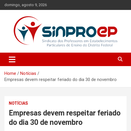
Skip
domingo, agosto 9, 2026
to
content
Sindicato dos Professores em Estabelecimentos Particulares de
Sinproep-DF
Ensino do Distrito Federal
Home
Notícias
Empresas devem respeitar feriado do dia 30 de novembro
NOTÍCIAS
Empresas devem respeitar feriado
do dia 30 de novembro