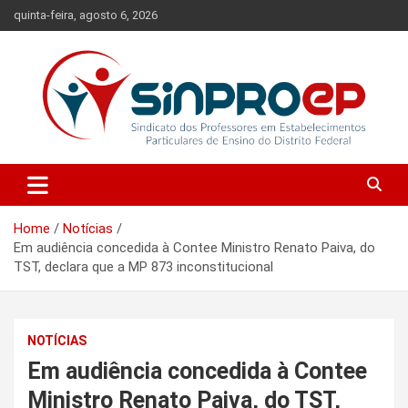
Skip
quinta-feira, agosto 6, 2026
to
content
Sindicato dos Professores em Estabelecimentos Particulares de
Sinproep-DF
Ensino do Distrito Federal
Home
Notícias
Em audiência concedida à Contee Ministro Renato Paiva, do
TST, declara que a MP 873 inconstitucional
NOTÍCIAS
Em audiência concedida à Contee
Ministro Renato Paiva, do TST,