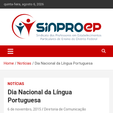
Skip
quinta-feira, agosto 6, 2026
to
content
Sindicato dos Professores em Estabelecimentos Particulares de
Sinproep-DF
Ensino do Distrito Federal
Home
Notícias
Dia Nacional da Língua Portuguesa
NOTÍCIAS
Dia Nacional da Língua
Portuguesa
6 de novembro, 2015
Diretoria de Comunicação