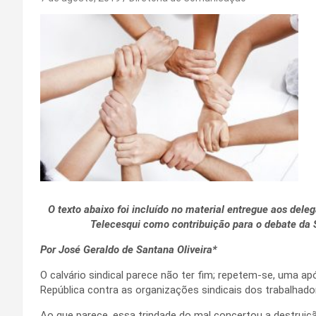
O texto abaixo foi incluído no material entregue aos del
Telecesqui como contribuição para o debate da 
Por José Geraldo de Santana Oliveira*
O calvário sindical parece não ter fim; repetem-se, uma a
República contra as organizações sindicais dos trabalhado
Ao que parece, essa trindade do mal concertou a destrui