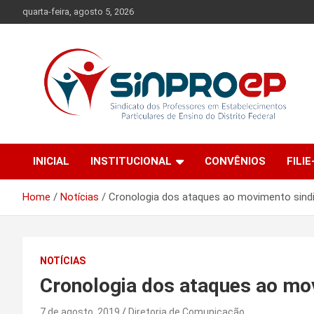
Skip
quarta-feira, agosto 5, 2026
to
content
Sindicato dos Professores em Estabelecimentos Particulares
Sinproep-DF
de Ensino do Distrito Federal
INICIAL
INSTITUCIONAL
CONVÊNIOS
FILIE
Home
Notícias
Cronologia dos ataques ao movimento sindi
NOTÍCIAS
Cronologia dos ataques ao mov
7 de agosto, 2019
Diretoria de Comunicação