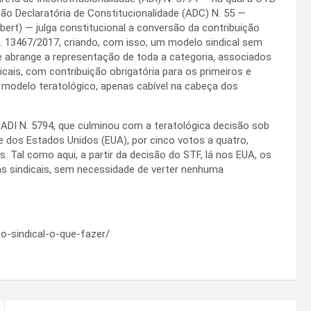
o Declaratória de Constitucionalidade (ADC) N. 55 —
Abert) — julga constitucional a conversão da contribuição
 N. 13467/2017, criando, com isso, um modelo sindical sem
ue abrange a representação de toda a categoria, associados
ais, com contribuição obrigatória para os primeiros e
e modelo teratológico, apenas cabível na cabeça dos
a ADI N. 5794, que culminou com a teratológica decisão sob
 dos Estados Unidos (EUA), por cinco votos a quatro,
. Tal como aqui, a partir da decisão do STF, lá nos EUA, os
s sindicais, sem necessidade de verter nenhuma
o-sindical-o-que-fazer/