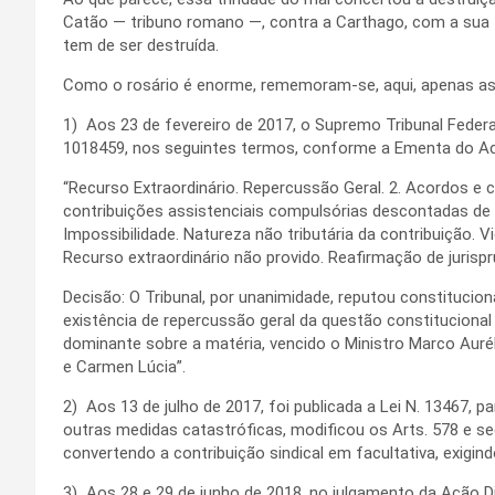
Catão — tribuno romano —, contra a Carthago, com a sua 
tem de ser destruída.
Como o rosário é enorme, rememoram-se, aqui, apenas as 
1) Aos 23 de fevereiro de 2017, o Supremo Tribunal Federal
1018459, nos seguintes termos, conforme a Ementa do A
“Recurso Extraordinário. Repercussão Geral. 2. Acordos e 
contribuições assistenciais compulsórias descontadas de 
Impossibilidade. Natureza não tributária da contribuição. Vi
Recurso extraordinário não provido. Reafirmação de jurispr
Decisão: O Tribunal, por unanimidade, reputou constitucion
existência de repercussão geral da questão constitucional 
dominante sobre a matéria, vencido o Ministro Marco Aur
e Carmen Lúcia”.
2) Aos 13 de julho de 2017, foi publicada a Lei N. 13467, p
outras medidas catastróficas, modificou os Arts. 578 e se
convertendo a contribuição sindical em facultativa, exigin
3) Aos 28 e 29 de junho de 2018, no julgamento da Ação Di