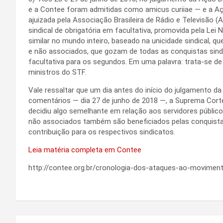
e a Contee foram admitidas como amicus curiiae — e a Açã
ajuizada pela Associação Brasileira de Rádio e Televisão (
sindical de obrigatória em facultativa, promovida pela Lei
similar no mundo inteiro, baseado na unicidade sindical, q
e não associados, que gozam de todas as conquistas sindic
facultativa para os segundos. Em uma palavra: trata-se d
ministros do STF.
Vale ressaltar que um dia antes do início do julgamento d
comentários — dia 27 de junho de 2018 —, a Suprema Corte
decidiu algo semelhante em relação aos servidores públicos
não associados também são beneficiados pelas conquista
contribuição para os respectivos sindicatos.
Leia matéria completa em Contee
http://contee.org.br/cronologia-dos-ataques-ao-moviment