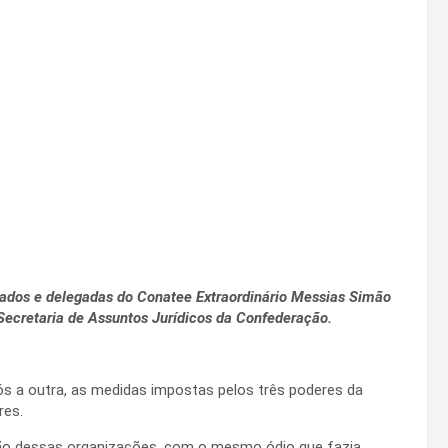
egados e delegadas do Conatee Extraordinário Messias Simão
Secretaria de Assuntos Jurídicos da Confederação.
pós a outra, as medidas impostas pelos três poderes da
res.
ção dessas organizações, com o mesmo ódio que fazia