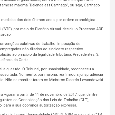
famosa máxima “Delenda est Carthago”, ou seja, Carthago
medidas dos dois últimos anos, por ordem cronológica:
 (STF), por meio do Plenário Virtual, decidiu o Processo ARE
córdão:
convenções coletivas de trabalho. Imposição de
empregados não filiados ao sindicato respectivo.
olação ao princípio da legalidade tributária. Precedentes. 3.
udência da Corte.
al a questão. O Tribunal, por unanimidade, reconheceu a
suscitada. No mérito, por maioria, reafirmou a jurisprudência
élio. Não se manifestaram os Ministros Ricardo Lewandowski
ara vigorar a partir de 11 de novembro de 2017, que, dentre
guintes da Consolidação das Leis do Trabalho (CLT),
do, para a sua cobrança autorização expressa.
reta de Inconstitucionalidade (ADI) N. 5794 — na qual a CTB