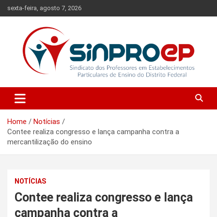
Skip
sexta-feira, agosto 7, 2026
to
content
Sindicato dos Professores em Estabelecimentos Particulares de
Sinproep-DF
Ensino do Distrito Federal
Home
Notícias
Contee realiza congresso e lança campanha contra a
mercantilização do ensino
NOTÍCIAS
Contee realiza congresso e lança
campanha contra a