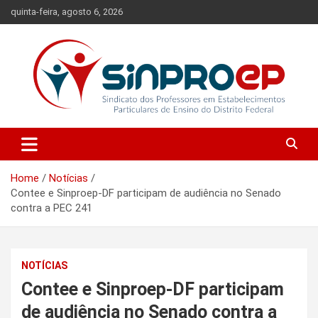
Skip
quinta-feira, agosto 6, 2026
to
content
Sindicato dos Professores em Estabelecimentos Particulares de
Sinproep-DF
Ensino do Distrito Federal
Home
Notícias
Contee e Sinproep-DF participam de audiência no Senado
contra a PEC 241
NOTÍCIAS
Contee e Sinproep-DF participam
de audiência no Senado contra a