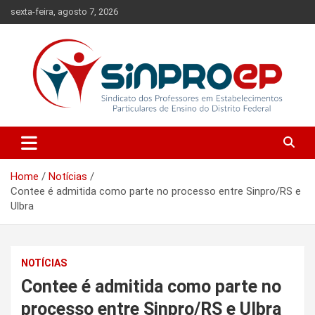
Skip
sexta-feira, agosto 7, 2026
to
content
Sindicato dos Professores em Estabelecimentos Particulares de
Sinproep-DF
Ensino do Distrito Federal
Home
Notícias
Contee é admitida como parte no processo entre Sinpro/RS e
Ulbra
NOTÍCIAS
Contee é admitida como parte no
processo entre Sinpro/RS e Ulbra