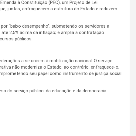
Emenda à Constituição (PEC), um Projeto de Lei
que, juntas, enfraquecem a estrutura do Estado e reduzem
o por “baixo desempenho”, submetendo os servidores a
s a até 2,5% acima da inflação; e amplia a contratação
cursos públicos.
ederações a se unirem à mobilização nacional. O serviço
rativa não moderniza o Estado; ao contrário, enfraquece-o,
omprometendo seu papel como instrumento de justiça social
esa do serviço público, da educação e da democracia.