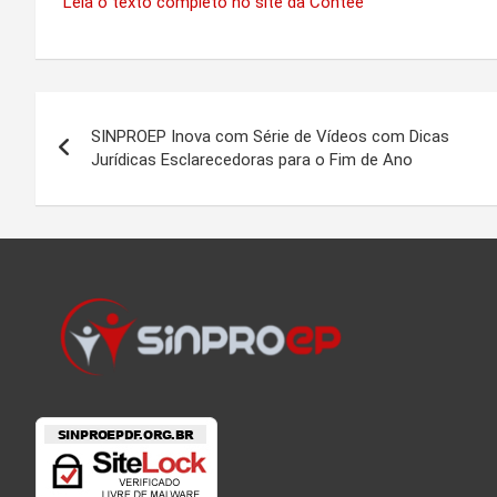
Leia o texto completo no site da Contee
Navegação
SINPROEP Inova com Série de Vídeos com Dicas
de
Jurídicas Esclarecedoras para o Fim de Ano
Post