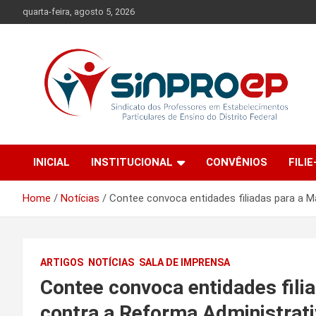
Skip
quarta-feira, agosto 5, 2026
to
content
Sindicato dos Professores em Estabelecimentos Particulares
Sinproep-DF
de Ensino do Distrito Federal
INICIAL
INSTITUCIONAL
CONVÊNIOS
FILIE
Home
Notícias
Contee convoca entidades filiadas para a M
ARTIGOS
NOTÍCIAS
SALA DE IMPRENSA
Contee convoca entidades fili
contra a Reforma Administrat