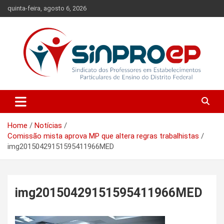
Skip
quinta-feira, agosto 6, 2026
to
content
Sindicato dos Professores em Estabelecimentos Particulares de
Sinproep-DF
Ensino do Distrito Federal
Home
Notícias
Comissão mista aprova MP que altera regras trabalhistas
img20150429151595411966MED
img20150429151595411966MED