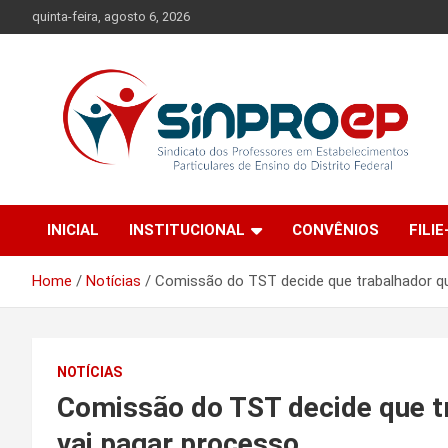
Skip
quinta-feira, agosto 6, 2026
to
content
Sindicato dos Professores em Estabelecimentos Particulares
Sinproep-DF
de Ensino do Distrito Federal
INICIAL
INSTITUCIONAL
CONVÊNIOS
FILIE
Home
Notícias
Comissão do TST decide que trabalhador qu
NOTÍCIAS
Comissão do TST decide que t
vai pagar processo