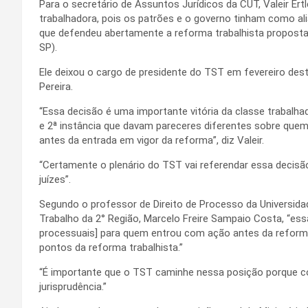
Para o secretário de Assuntos Jurídicos da CUT, Valeir Ertl
trabalhadora, pois os patrões e o governo tinham como alia
que defendeu abertamente a reforma trabalhista proposta 
SP).
Ele deixou o cargo de presidente do TST em fevereiro deste
Pereira.
“Essa decisão é uma importante vitória da classe trabalhad
e 2ª instância que davam pareceres diferentes sobre qu
antes da entrada em vigor da reforma”, diz Valeir.
“Certamente o plenário do TST vai referendar essa decisão
juízes”.
Segundo o professor de Direito de Processo da Universida
Trabalho da 2° Região, Marcelo Freire Sampaio Costa, “es
processuais] para quem entrou com ação antes da reforma 
pontos da reforma trabalhista.”
“É importante que o TST caminhe nessa posição porque co
jurisprudência.”