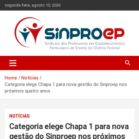
Skip
segunda-feira, agosto 10, 2026
to
content
Sindicato dos Professores em Estabelecimentos Particulares de
Sinproep-DF
Ensino do Distrito Federal
Home
Notícias
Categoria elege Chapa 1 para nova gestão do Sinproep nos
próximos quatro anos
NOTÍCIAS
Categoria elege Chapa 1 para nova
gestão do Sinproep nos próximos