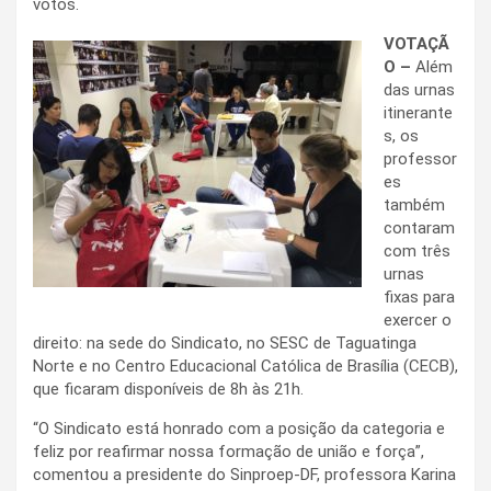
votos.
VOTAÇÃ
O –
Além
das urnas
itinerante
s, os
professor
es
também
contaram
com três
urnas
fixas para
exercer o
direito: na sede do Sindicato, no SESC de Taguatinga
Norte e no Centro Educacional Católica de Brasília (CECB),
que ficaram disponíveis de 8h às 21h.
“O Sindicato está honrado com a posição da categoria e
feliz por reafirmar nossa formação de união e força”,
comentou a presidente do Sinproep-DF, professora Karina