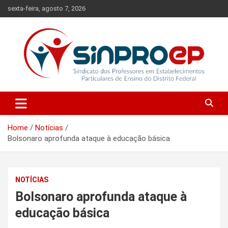
Skip
sexta-feira, agosto 7, 2026
to
content
Sindicato dos Professores em Estabelecimentos Particulares de
Sinproep-DF
Ensino do Distrito Federal
Home
Notícias
Bolsonaro aprofunda ataque à educação básica
NOTÍCIAS
Bolsonaro aprofunda ataque à
educação básica