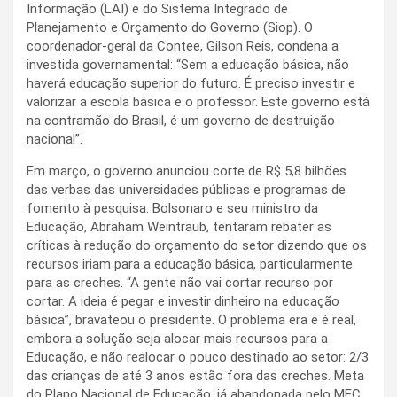
Informação (LAI) e do Sistema Integrado de
Planejamento e Orçamento do Governo (Siop). O
coordenador-geral da Contee, Gilson Reis, condena a
investida governamental: “Sem a educação básica, não
haverá educação superior do futuro. É preciso investir e
valorizar a escola básica e o professor. Este governo está
na contramão do Brasil, é um governo de destruição
nacional”.
Em março, o governo anunciou corte de R$ 5,8 bilhões
das verbas das universidades públicas e programas de
fomento à pesquisa. Bolsonaro e seu ministro da
Educação, Abraham Weintraub, tentaram rebater as
críticas à redução do orçamento do setor dizendo que os
recursos iriam para a educação básica, particularmente
para as creches. “A gente não vai cortar recurso por
cortar. A ideia é pegar e investir dinheiro na educação
básica”, bravateou o presidente. O problema era e é real,
embora a solução seja alocar mais recursos para a
Educação, e não realocar o pouco destinado ao setor: 2/3
das crianças de até 3 anos estão fora das creches. Meta
do Plano Nacional de Educação, já abandonada pelo MEC,