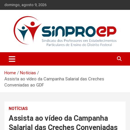
Skip
domingo, agosto 9, 2026
to
content
Sindicato dos Professores em Estabelecimentos Particulares de
Sinproep-DF
Ensino do Distrito Federal
Home
Notícias
Assista ao vídeo da Campanha Salarial das Creches
Conveniadas ao GDF
NOTÍCIAS
Assista ao vídeo da Campanha
Salarial das Creches Conveniadas