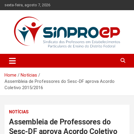
Skip
sexta-feira, agosto 7, 2026
to
content
Sindicato dos Professores em Estabelecimentos Particulares de
Sinproep-DF
Ensino do Distrito Federal
Home
Notícias
Assembleia de Professores do Sesc-DF aprova Acordo
Coletivo 2015/2016
NOTÍCIAS
Assembleia de Professores do
Sesc-DF aprova Acordo Coletivo