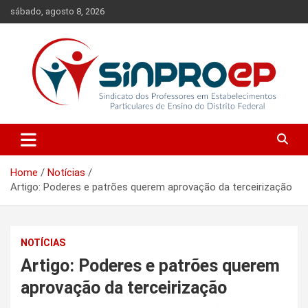
Skip
sábado, agosto 8, 2026
to
content
Sindicato dos Professores em Estabelecimentos Particulares de
Sinproep-DF
Ensino do Distrito Federal
Home
Notícias
Artigo: Poderes e patrões querem aprovação da terceirização
NOTÍCIAS
Artigo: Poderes e patrões querem
aprovação da terceirização