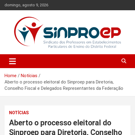
Skip
domingo, agosto 9, 2026
to
content
Sindicato dos Professores em Estabelecimentos Particulares de
Sinproep-DF
Ensino do Distrito Federal
Home
Notícias
Aberto o processo eleitoral do Sinproep para Diretoria,
Conselho Fiscal e Delegados Representantes da Federação
NOTÍCIAS
Aberto o processo eleitoral do
Sinproep para Diretoria, Conselho