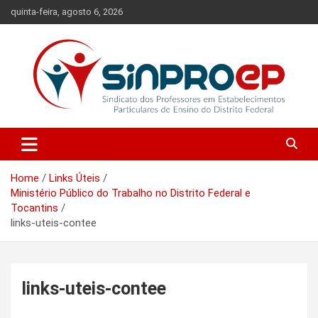
Skip
quinta-feira, agosto 6, 2026
to
content
Sindicato dos Professores em Estabelecimentos Particulares de
Sinproep-DF
Ensino do Distrito Federal
Home
Links Úteis
Ministério Público do Trabalho no Distrito Federal e
Tocantins
links-uteis-contee
links-uteis-contee