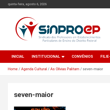
Skip
quinta-feira, agosto 6, 2026
to
content
Sindicato dos Professores em Estabelecimentos Particulares
Sinproep-DF
de Ensino do Distrito Federal
INICIAL
INSTITUCIONAL
CONVÊNIOS
FILIE
Home
Agenda Cultural
As Olívias Palitam
seven-maior
seven-maior