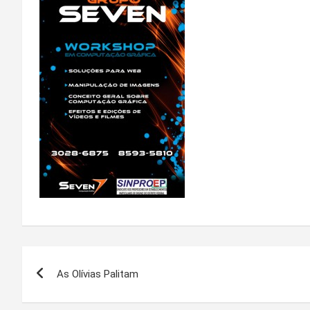
Navegação
As Olívias Palitam
de